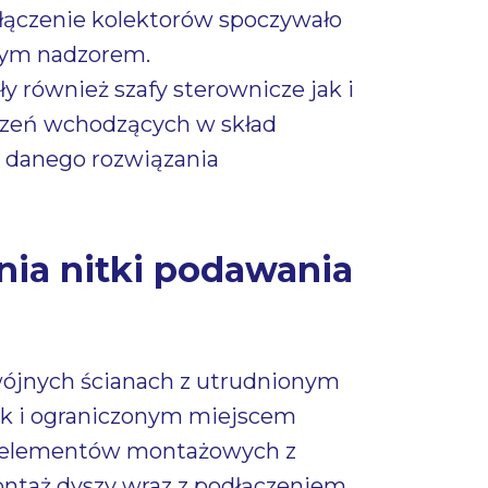
łączenie kolektorów spoczywało
zym nadzorem.
y również szafy sterownicze jak i
zeń wchodzących w skład
la danego rozwiązania
nia nitki podawania
jnych ścianach z utrudnionym
ak i ograniczonym miejscem
ż elementów montażowych z
ontaż dyszy wraz z podłączeniem.