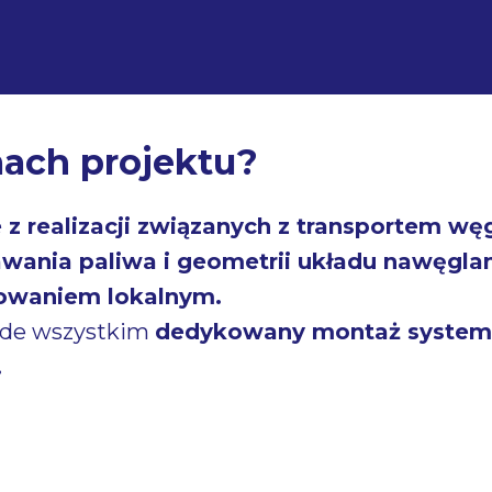
mach projektu?
z realizacji związanych z transportem wę
wania paliwa i geometrii układu nawęgla
rowaniem lokalnym.
zede wszystkim
dedykowany montaż systemu 
.