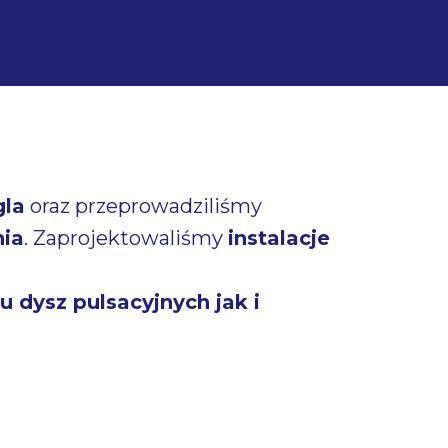
gla
oraz przeprowadziliśmy
nia
. Zaprojektowaliśmy
instalacje
dysz pulsacyjnych jak i