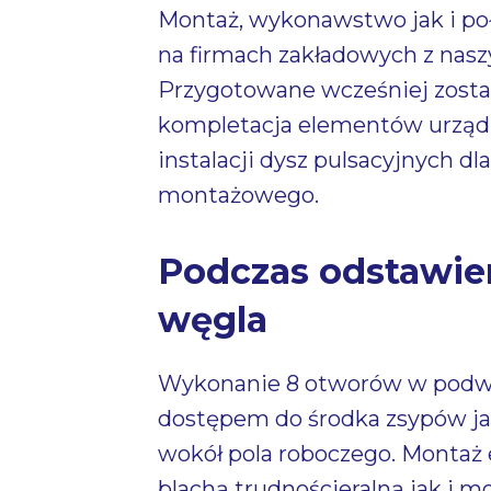
Montaż, wykonawstwo jak i po
na firmach zakładowych z nas
Przygotowane wcześniej został
kompletacja elementów urząd
instalacji dysz pulsacyjnych d
montażowego.
Podczas odstawie
węgla
Wykonanie 8 otworów w podwó
dostępem do środka zsypów j
wokół pola roboczego. Monta
blachą trudnościeralną jak i m