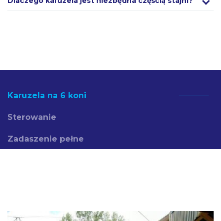
Dlaczego karuzela jest niezbędna częścią stajni?
Karuzela na 6 koni
Sterowanie
Zadaszenie pełne
Zadaszenie bieżni