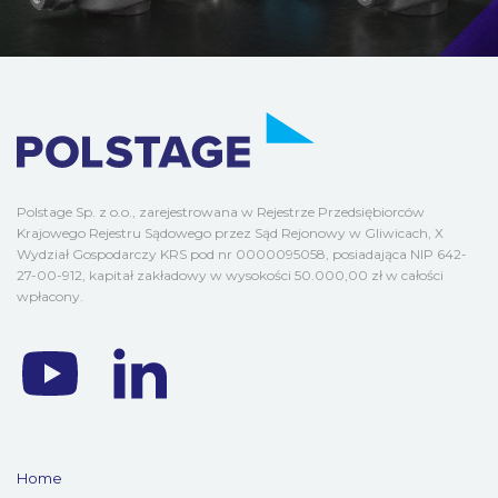
Polstage Sp. z o.o., zarejestrowana w Rejestrze Przedsiębiorców
Krajowego Rejestru Sądowego przez Sąd Rejonowy w Gliwicach, X
Wydział Gospodarczy KRS pod nr 0000095058, posiadająca NIP 642-
27-00-912, kapitał zakładowy w wysokości 50.000,00 zł w całości
wpłacony.
Home