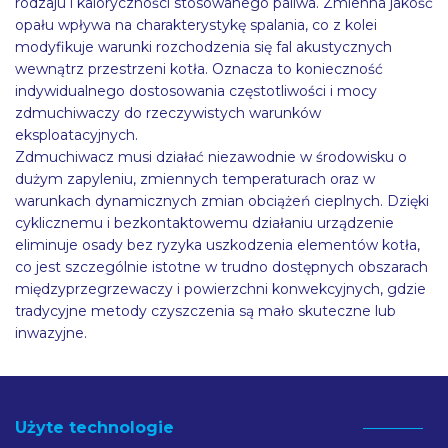
rodzaju i kaloryczności stosowanego paliwa. Zmienna jakość
opału wpływa na charakterystykę spalania, co z kolei
modyfikuje warunki rozchodzenia się fal akustycznych
wewnątrz przestrzeni kotła. Oznacza to konieczność
indywidualnego dostosowania częstotliwości i mocy
zdmuchiwaczy do rzeczywistych warunków
eksploatacyjnych.
Zdmuchiwacz musi działać niezawodnie w środowisku o
dużym zapyleniu, zmiennych temperaturach oraz w
warunkach dynamicznych zmian obciążeń cieplnych. Dzięki
cyklicznemu i bezkontaktowemu działaniu urządzenie
eliminuje osady bez ryzyka uszkodzenia elementów kotła,
co jest szczególnie istotne w trudno dostępnych obszarach
międzyprzegrzewaczy i powierzchni konwekcyjnych, gdzie
tradycyjne metody czyszczenia są mało skuteczne lub
inwazyjne.
Użyte technologie