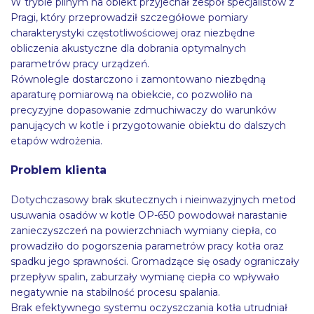
W trybie pilnym na obiekt przyjechał zespół specjalistów z
Pragi, który przeprowadził szczegółowe pomiary
charakterystyki częstotliwościowej oraz niezbędne
obliczenia akustyczne dla dobrania optymalnych
parametrów pracy urządzeń.
Równolegle dostarczono i zamontowano niezbędną
aparaturę pomiarową na obiekcie, co pozwoliło na
precyzyjne dopasowanie zdmuchiwaczy do warunków
panujących w kotle i przygotowanie obiektu do dalszych
etapów wdrożenia.
Problem klienta
Dotychczasowy brak skutecznych i nieinwazyjnych metod
usuwania osadów w kotle OP-650 powodował narastanie
zanieczyszczeń na powierzchniach wymiany ciepła, co
prowadziło do pogorszenia parametrów pracy kotła oraz
spadku jego sprawności. Gromadzące się osady ograniczały
przepływ spalin, zaburzały wymianę ciepła co wpływało
negatywnie na stabilność procesu spalania.
Brak efektywnego systemu oczyszczania kotła utrudniał