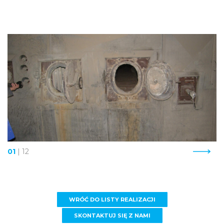
01
|
12
WRÓĆ DO LISTY REALIZACJI
SKONTAKTUJ SIĘ Z NAMI