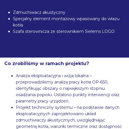
Zdmuchiwacz akustyczny
Specjalny element montażowy wpasowany do włazu
kotła
Szafa sterownicza ze sterownikiem Sielems LOGO
Co zrobiliśmy w ramach projektu?
Analiza eksploatacyjna i wizja lokalna –
przeprowadziliśmy analizę pracy kotła OP-650,
identyfikując obszary o największym stopniu
osadzania popiołu. Ustalono punkty interwencji oraz
parametry pracy urządzeń.
Projekt techniczny systemu – na podstawie danych
eksploatacyjnych zaprojektowano układ
zdmuchiwaczy akustycznych, uwzględniając
geometrię kotła, warunki termiczne oraz dostępność